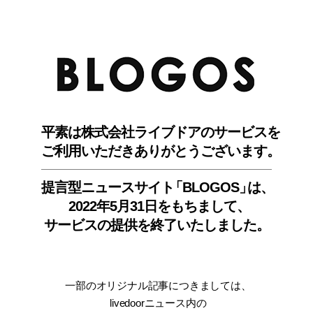
BLO
平素は株式会社ライブドアのサービスを
ご利用いただきありがとうございます。
提言型ニュースサイ
ト
「BLOGOS
」
は、
2022年5月31日をもちまして
、
サービスの提供を終了いたしました。
一部のオリジナル記事につきましては
、
livedoorニュース内
の