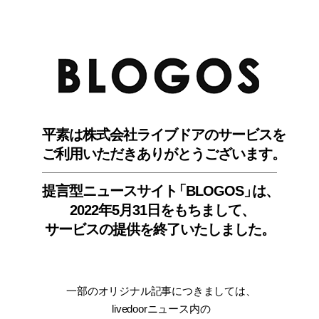
BLO
平素は株式会社ライブドアのサービスを
ご利用いただきありがとうございます。
提言型ニュースサイ
ト
「BLOGOS
」
は、
2022年5月31日をもちまして
、
サービスの提供を終了いたしました。
一部のオリジナル記事につきましては
、
livedoorニュース内
の