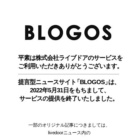
BLO
平素は株式会社ライブドアのサービスを
ご利用いただきありがとうございます。
提言型ニュースサイ
ト
「BLOGOS
」
は、
2022年5月31日をもちまして
、
サービスの提供を終了いたしました。
一部のオリジナル記事につきましては
、
livedoorニュース内
の