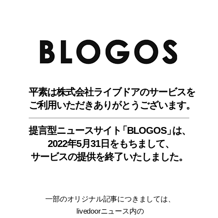
BLO
平素は株式会社ライブドアのサービスを
ご利用いただきありがとうございます。
提言型ニュースサイ
ト
「BLOGOS
」
は、
2022年5月31日をもちまして
、
サービスの提供を終了いたしました。
一部のオリジナル記事につきましては
、
livedoorニュース内
の