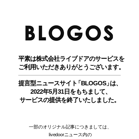
BLO
平素は株式会社ライブドアのサービスを
ご利用いただきありがとうございます。
提言型ニュースサイ
ト
「BLOGOS
」
は、
2022年5月31日をもちまして
、
サービスの提供を終了いたしました。
一部のオリジナル記事につきましては
、
livedoorニュース内
の