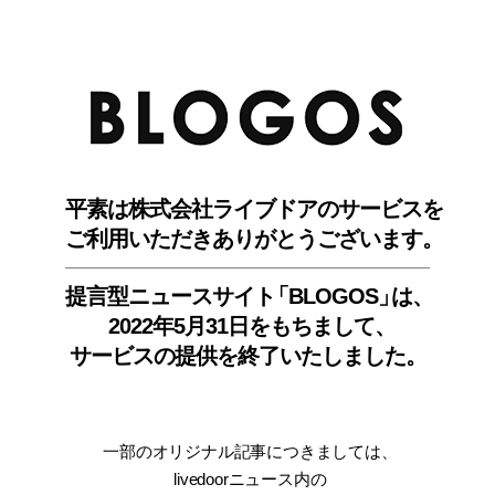
BLO
平素は株式会社ライブドアのサービスを
ご利用いただきありがとうございます。
提言型ニュースサイ
ト
「BLOGOS
」
は、
2022年5月31日をもちまして
、
サービスの提供を終了いたしました。
一部のオリジナル記事につきましては
、
livedoorニュース内
の