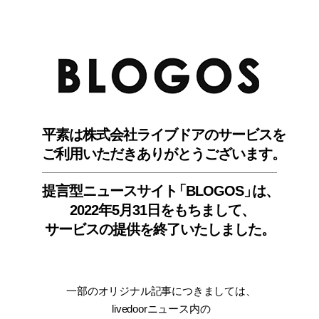
BLO
平素は株式会社ライブドアのサービスを
ご利用いただきありがとうございます。
提言型ニュースサイ
ト
「BLOGOS
」
は、
2022年5月31日をもちまして
、
サービスの提供を終了いたしました。
一部のオリジナル記事につきましては
、
livedoorニュース内
の