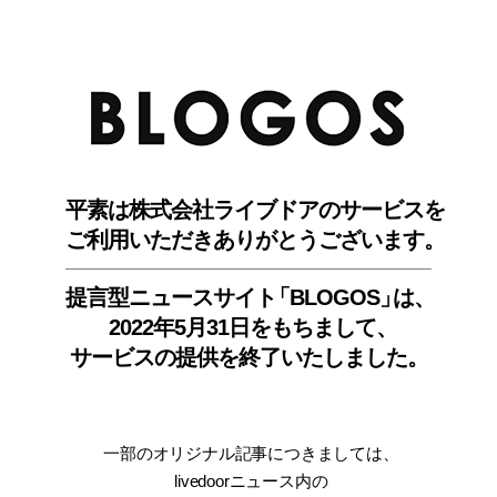
BLO
平素は株式会社ライブドアのサービスを
ご利用いただきありがとうございます。
提言型ニュースサイ
ト
「BLOGOS
」
は、
2022年5月31日をもちまして
、
サービスの提供を終了いたしました。
一部のオリジナル記事につきましては
、
livedoorニュース内
の