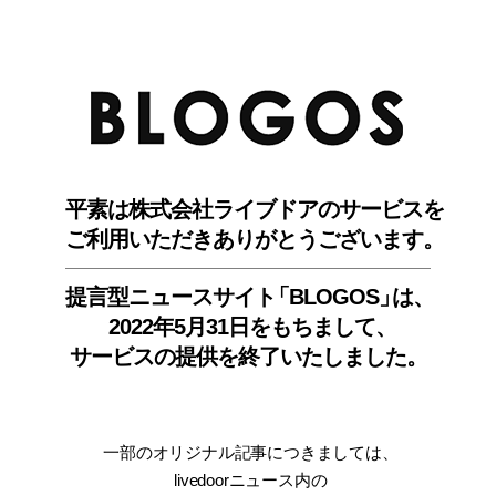
BLO
平素は株式会社ライブドアのサービスを
ご利用いただきありがとうございます。
提言型ニュースサイ
ト
「BLOGOS
」
は、
2022年5月31日をもちまして
、
サービスの提供を終了いたしました。
一部のオリジナル記事につきましては
、
livedoorニュース内
の