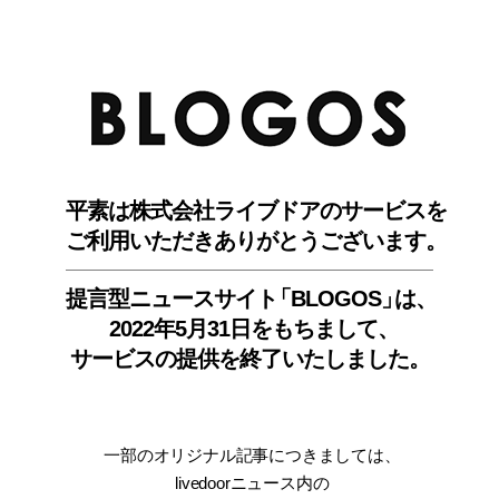
BLO
平素は株式会社ライブドアのサービスを
ご利用いただきありがとうございます。
提言型ニュースサイ
ト
「BLOGOS
」
は、
2022年5月31日をもちまして
、
サービスの提供を終了いたしました。
一部のオリジナル記事につきましては
、
livedoorニュース内
の