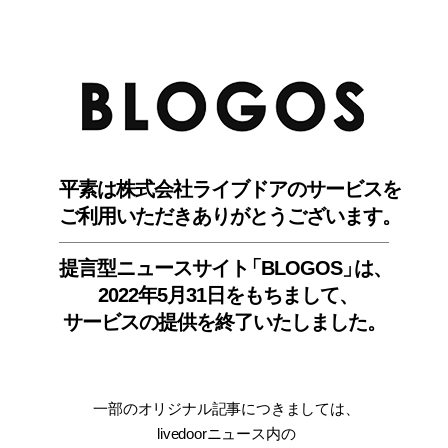
BLO
平素は株式会社ライブドアのサービスを
ご利用いただきありがとうございます。
提言型ニュースサイ
ト
「BLOGOS
」
は、
2022年5月31日をもちまして
、
サービスの提供を終了いたしました。
一部のオリジナル記事につきましては
、
livedoorニュース内
の