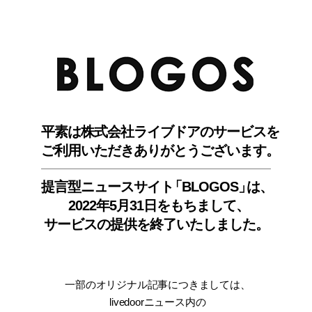
BLO
平素は株式会社ライブドアのサービスを
ご利用いただきありがとうございます。
提言型ニュースサイ
ト
「BLOGOS
」
は、
2022年5月31日をもちまして
、
サービスの提供を終了いたしました。
一部のオリジナル記事につきましては
、
livedoorニュース内
の