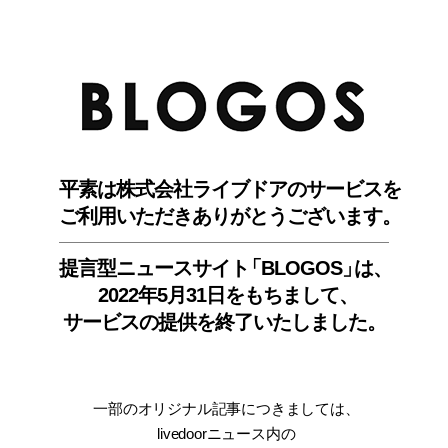
BLO
平素は株式会社ライブドアのサービスを
ご利用いただきありがとうございます。
提言型ニュースサイ
ト
「BLOGOS
」
は、
2022年5月31日をもちまして
、
サービスの提供を終了いたしました。
一部のオリジナル記事につきましては
、
livedoorニュース内
の