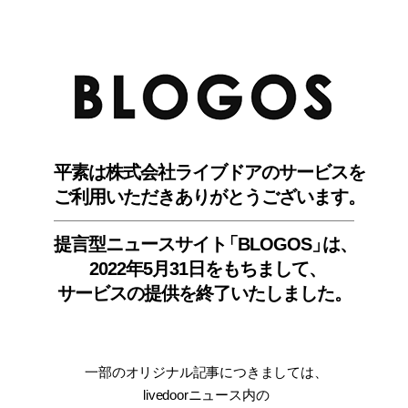
BLO
平素は株式会社ライブドアのサービスを
ご利用いただきありがとうございます。
提言型ニュースサイ
ト
「BLOGOS
」
は、
2022年5月31日をもちまして
、
サービスの提供を終了いたしました。
一部のオリジナル記事につきましては
、
livedoorニュース内
の