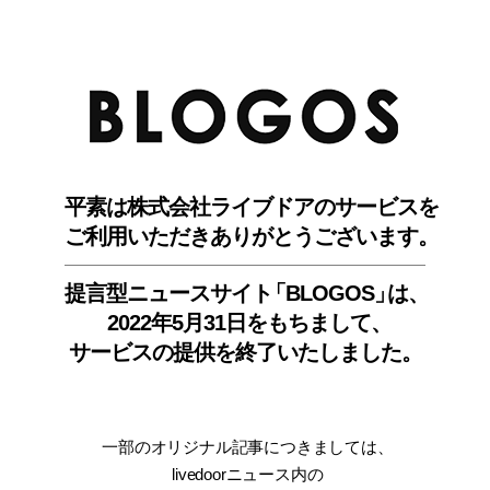
BLO
平素は株式会社ライブドアのサービスを
ご利用いただきありがとうございます。
提言型ニュースサイ
ト
「BLOGOS
」
は、
2022年5月31日をもちまして
、
サービスの提供を終了いたしました。
一部のオリジナル記事につきましては
、
livedoorニュース内
の