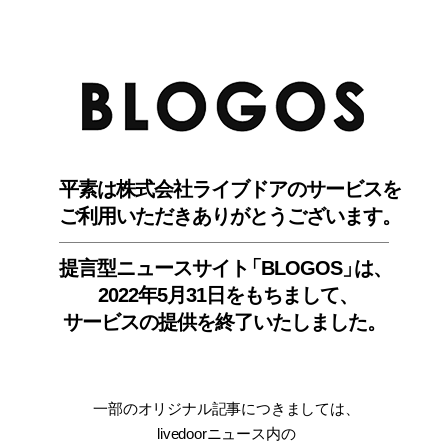
BLO
平素は株式会社ライブドアのサービスを
ご利用いただきありがとうございます。
提言型ニュースサイ
ト
「BLOGOS
」
は、
2022年5月31日をもちまして
、
サービスの提供を終了いたしました。
一部のオリジナル記事につきましては
、
livedoorニュース内
の