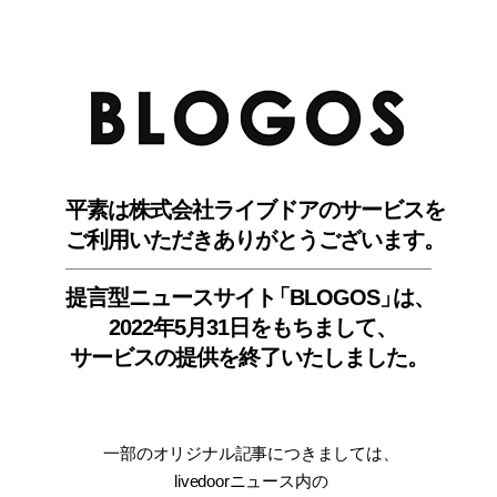
BLO
平素は株式会社ライブドアのサービスを
ご利用いただきありがとうございます。
提言型ニュースサイ
ト
「BLOGOS
」
は、
2022年5月31日をもちまして
、
サービスの提供を終了いたしました。
一部のオリジナル記事につきましては
、
livedoorニュース内
の