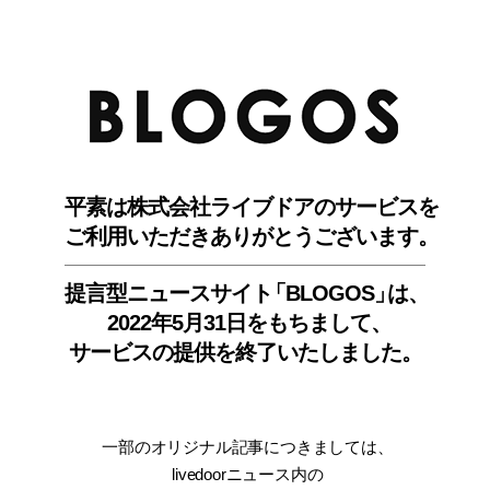
BLO
平素は株式会社ライブドアのサービスを
ご利用いただきありがとうございます。
提言型ニュースサイ
ト
「BLOGOS
」
は、
2022年5月31日をもちまして
、
サービスの提供を終了いたしました。
一部のオリジナル記事につきましては
、
livedoorニュース内
の