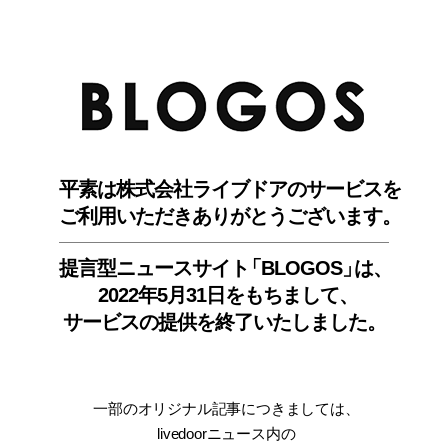
BLO
平素は株式会社ライブドアのサービスを
ご利用いただきありがとうございます。
提言型ニュースサイ
ト
「BLOGOS
」
は、
2022年5月31日をもちまして
、
サービスの提供を終了いたしました。
一部のオリジナル記事につきましては
、
livedoorニュース内
の