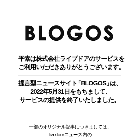
BLO
平素は株式会社ライブドアのサービスを
ご利用いただきありがとうございます。
提言型ニュースサイ
ト
「BLOGOS
」
は、
2022年5月31日をもちまして
、
サービスの提供を終了いたしました。
一部のオリジナル記事につきましては
、
livedoorニュース内
の