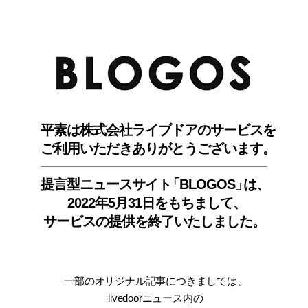
BLO
平素は株式会社ライブドアのサービスを
ご利用いただきありがとうございます。
提言型ニュースサイ
ト
「BLOGOS
」
は、
2022年5月31日をもちまして
、
サービスの提供を終了いたしました。
一部のオリジナル記事につきましては
、
livedoorニュース内
の