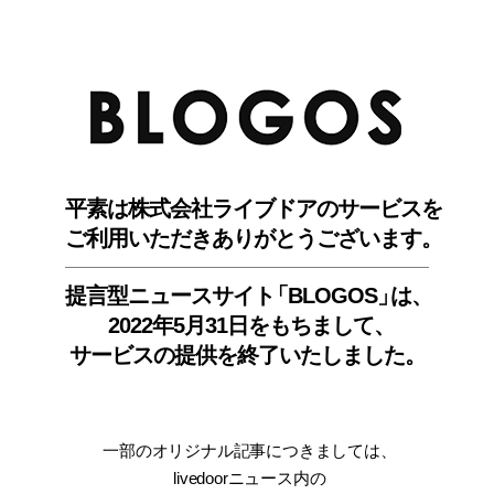
BLO
平素は株式会社ライブドアのサービスを
ご利用いただきありがとうございます。
提言型ニュースサイ
ト
「BLOGOS
」
は、
2022年5月31日をもちまして
、
サービスの提供を終了いたしました。
一部のオリジナル記事につきましては
、
livedoorニュース内
の