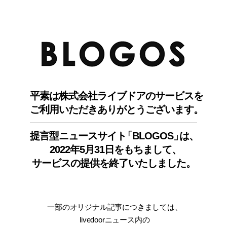
BLO
平素は株式会社ライブドアのサービスを
ご利用いただきありがとうございます。
提言型ニュースサイ
ト
「BLOGOS
」
は、
2022年5月31日をもちまして
、
サービスの提供を終了いたしました。
一部のオリジナル記事につきましては
、
livedoorニュース内
の