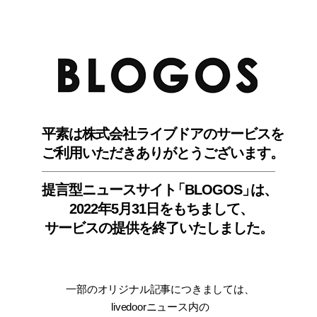
BLO
平素は株式会社ライブドアのサービスを
ご利用いただきありがとうございます。
提言型ニュースサイ
ト
「BLOGOS
」
は、
2022年5月31日をもちまして
、
サービスの提供を終了いたしました。
一部のオリジナル記事につきましては
、
livedoorニュース内
の