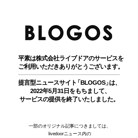
BLO
平素は株式会社ライブドアのサービスを
ご利用いただきありがとうございます。
提言型ニュースサイ
ト
「BLOGOS
」
は、
2022年5月31日をもちまして
、
サービスの提供を終了いたしました。
一部のオリジナル記事につきましては
、
livedoorニュース内
の