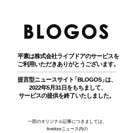
BLO
平素は株式会社ライブドアのサービスを
ご利用いただきありがとうございます。
提言型ニュースサイ
ト
「BLOGOS
」
は、
2022年5月31日をもちまして
、
サービスの提供を終了いたしました。
一部のオリジナル記事につきましては
、
livedoorニュース内
の