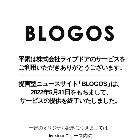
BLO
平素は株式会社ライブドアのサービスを
ご利用いただきありがとうございます。
提言型ニュースサイ
ト
「BLOGOS
」
は、
2022年5月31日をもちまして
、
サービスの提供を終了いたしました。
一部のオリジナル記事につきましては
、
livedoorニュース内
の