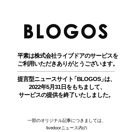
BLO
平素は株式会社ライブドアのサービスを
ご利用いただきありがとうございます。
提言型ニュースサイ
ト
「BLOGOS
」
は、
2022年5月31日をもちまして
、
サービスの提供を終了いたしました。
一部のオリジナル記事につきましては
、
livedoorニュース内
の