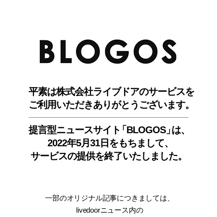
BLO
平素は株式会社ライブドアのサービスを
ご利用いただきありがとうございます。
提言型ニュースサイ
ト
「BLOGOS
」
は、
2022年5月31日をもちまして
、
サービスの提供を終了いたしました。
一部のオリジナル記事につきましては
、
livedoorニュース内
の