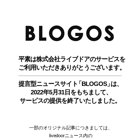
BLO
平素は株式会社ライブドアのサービスを
ご利用いただきありがとうございます。
提言型ニュースサイ
ト
「BLOGOS
」
は、
2022年5月31日をもちまして
、
サービスの提供を終了いたしました。
一部のオリジナル記事につきましては
、
livedoorニュース内
の