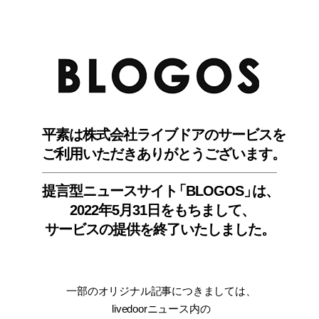
BLO
平素は株式会社ライブドアのサービスを
ご利用いただきありがとうございます。
提言型ニュースサイ
ト
「BLOGOS
」
は、
2022年5月31日をもちまして
、
サービスの提供を終了いたしました。
一部のオリジナル記事につきましては
、
livedoorニュース内
の