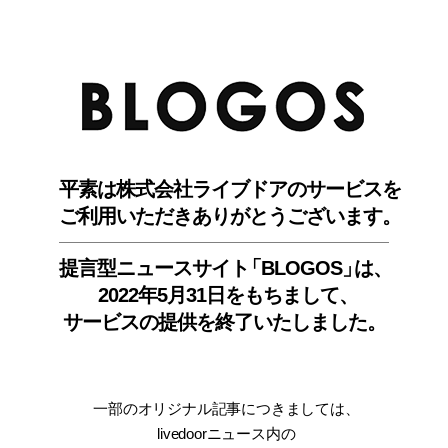
BLO
平素は株式会社ライブドアのサービスを
ご利用いただきありがとうございます。
提言型ニュースサイ
ト
「BLOGOS
」
は、
2022年5月31日をもちまして
、
サービスの提供を終了いたしました。
一部のオリジナル記事につきましては
、
livedoorニュース内
の