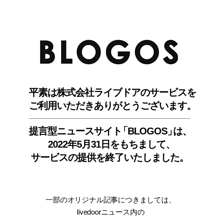
BLO
平素は株式会社ライブドアのサービスを
ご利用いただきありがとうございます。
提言型ニュースサイ
ト
「BLOGOS
」
は、
2022年5月31日をもちまして
、
サービスの提供を終了いたしました。
一部のオリジナル記事につきましては
、
livedoorニュース内
の