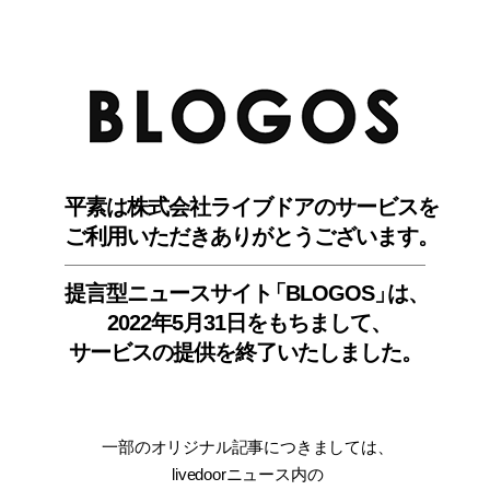
BLO
平素は株式会社ライブドアのサービスを
ご利用いただきありがとうございます。
提言型ニュースサイ
ト
「BLOGOS
」
は、
2022年5月31日をもちまして
、
サービスの提供を終了いたしました。
一部のオリジナル記事につきましては
、
livedoorニュース内
の