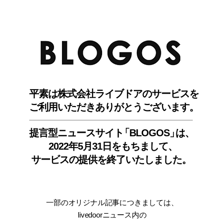
BLO
平素は株式会社ライブドアのサービスを
ご利用いただきありがとうございます。
提言型ニュースサイ
ト
「BLOGOS
」
は、
2022年5月31日をもちまして
、
サービスの提供を終了いたしました。
一部のオリジナル記事につきましては
、
livedoorニュース内
の