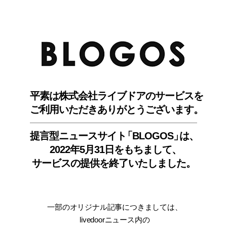
BLO
平素は株式会社ライブドアのサービスを
ご利用いただきありがとうございます。
提言型ニュースサイ
ト
「BLOGOS
」
は、
2022年5月31日をもちまして
、
サービスの提供を終了いたしました。
一部のオリジナル記事につきましては
、
livedoorニュース内
の