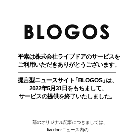
BLO
平素は株式会社ライブドアのサービスを
ご利用いただきありがとうございます。
提言型ニュースサイ
ト
「BLOGOS
」
は、
2022年5月31日をもちまして
、
サービスの提供を終了いたしました。
一部のオリジナル記事につきましては
、
livedoorニュース内
の