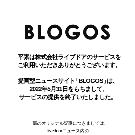
BLO
平素は株式会社ライブドアのサービスを
ご利用いただきありがとうございます。
提言型ニュースサイ
ト
「BLOGOS
」
は、
2022年5月31日をもちまして
、
サービスの提供を終了いたしました。
一部のオリジナル記事につきましては
、
livedoorニュース内
の