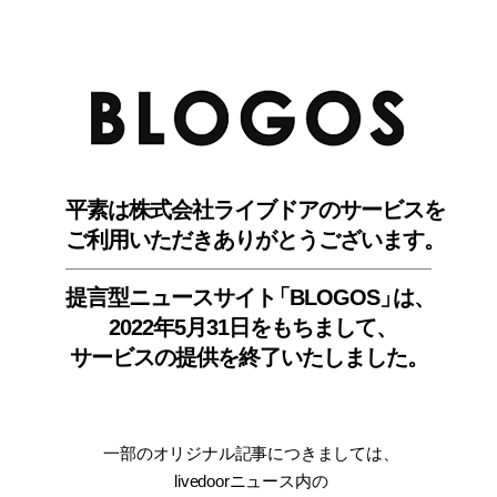
BLO
平素は株式会社ライブドアのサービスを
ご利用いただきありがとうございます。
提言型ニュースサイ
ト
「BLOGOS
」
は、
2022年5月31日をもちまして
、
サービスの提供を終了いたしました。
一部のオリジナル記事につきましては
、
livedoorニュース内
の