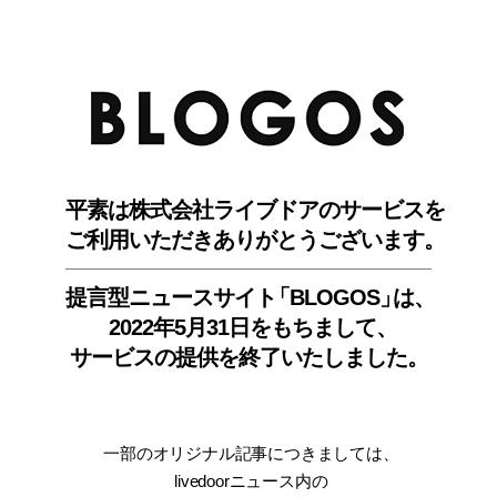
BLO
平素は株式会社ライブドアのサービスを
ご利用いただきありがとうございます。
提言型ニュースサイ
ト
「BLOGOS
」
は、
2022年5月31日をもちまして
、
サービスの提供を終了いたしました。
一部のオリジナル記事につきましては
、
livedoorニュース内
の