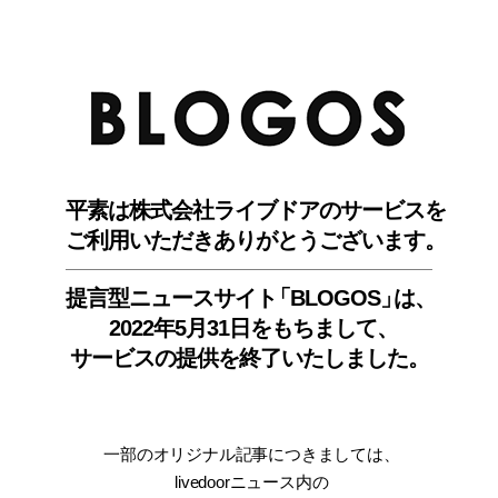
BLO
平素は株式会社ライブドアのサービスを
ご利用いただきありがとうございます。
提言型ニュースサイ
ト
「BLOGOS
」
は、
2022年5月31日をもちまして
、
サービスの提供を終了いたしました。
一部のオリジナル記事につきましては
、
livedoorニュース内
の