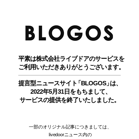
BLO
平素は株式会社ライブドアのサービスを
ご利用いただきありがとうございます。
提言型ニュースサイ
ト
「BLOGOS
」
は、
2022年5月31日をもちまして
、
サービスの提供を終了いたしました。
一部のオリジナル記事につきましては
、
livedoorニュース内
の