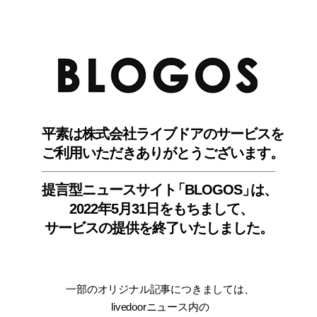
BLO
平素は株式会社ライブドアのサービスを
ご利用いただきありがとうございます。
提言型ニュースサイ
ト
「BLOGOS
」
は、
2022年5月31日をもちまして
、
サービスの提供を終了いたしました。
一部のオリジナル記事につきましては
、
livedoorニュース内
の