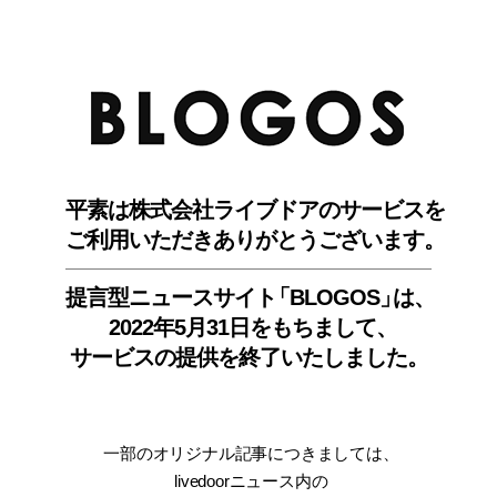
BLO
平素は株式会社ライブドアのサービスを
ご利用いただきありがとうございます。
提言型ニュースサイ
ト
「BLOGOS
」
は、
2022年5月31日をもちまして
、
サービスの提供を終了いたしました。
一部のオリジナル記事につきましては
、
livedoorニュース内
の