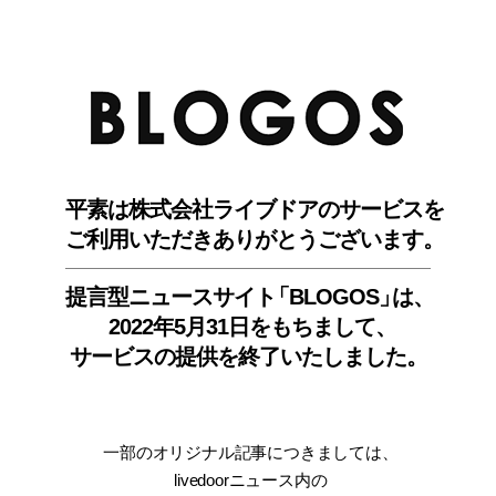
BLO
平素は株式会社ライブドアのサービスを
ご利用いただきありがとうございます。
提言型ニュースサイ
ト
「BLOGOS
」
は、
2022年5月31日をもちまして
、
サービスの提供を終了いたしました。
一部のオリジナル記事につきましては
、
livedoorニュース内
の