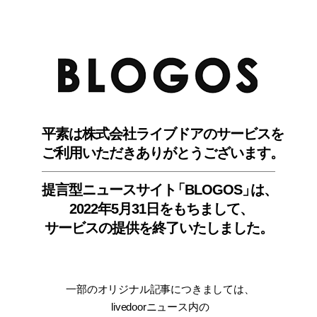
BLO
平素は株式会社ライブドアのサービスを
ご利用いただきありがとうございます。
提言型ニュースサイ
ト
「BLOGOS
」
は、
2022年5月31日をもちまして
、
サービスの提供を終了いたしました。
一部のオリジナル記事につきましては
、
livedoorニュース内
の