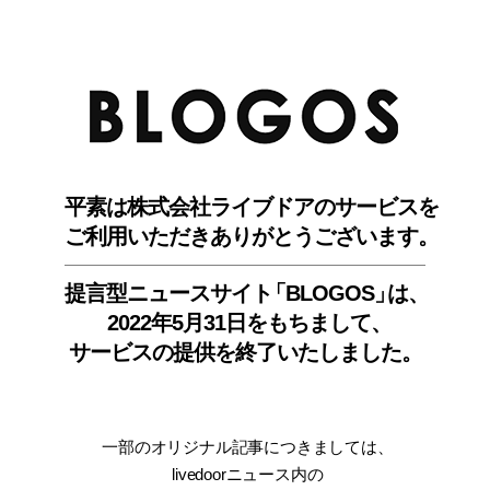
BLO
平素は株式会社ライブドアのサービスを
ご利用いただきありがとうございます。
提言型ニュースサイ
ト
「BLOGOS
」
は、
2022年5月31日をもちまして
、
サービスの提供を終了いたしました。
一部のオリジナル記事につきましては
、
livedoorニュース内
の