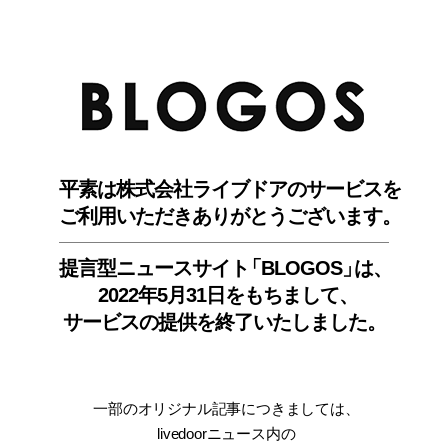
BLO
平素は株式会社ライブドアのサービスを
ご利用いただきありがとうございます。
提言型ニュースサイ
ト
「BLOGOS
」
は、
2022年5月31日をもちまして
、
サービスの提供を終了いたしました。
一部のオリジナル記事につきましては
、
livedoorニュース内
の