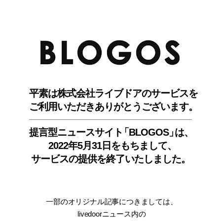
BLO
平素は株式会社ライブドアのサービスを
ご利用いただきありがとうございます。
提言型ニュースサイ
ト
「BLOGOS
」
は、
2022年5月31日をもちまして
、
サービスの提供を終了いたしました。
一部のオリジナル記事につきましては
、
livedoorニュース内
の