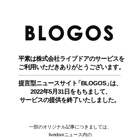
BLO
平素は株式会社ライブドアのサービスを
ご利用いただきありがとうございます。
提言型ニュースサイ
ト
「BLOGOS
」
は、
2022年5月31日をもちまして
、
サービスの提供を終了いたしました。
一部のオリジナル記事につきましては
、
livedoorニュース内
の